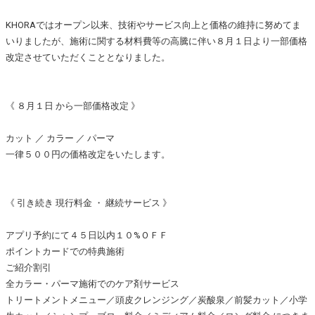
KHORAではオープン以来、技術やサービス向上と価格の維持に努めてま
いりましたが、施術に関する材料費等の高騰に伴い８月１日より一部価格
改定させていただくこととなりました。
《 ８月１日 から一部価格改定 》
カット ／ カラー ／ パーマ
一律５００円の価格改定をいたします。
《 引き続き 現行料金 ・ 継続サービス 》
アプリ予約にて４５日以内１０%ＯＦＦ
ポイントカードでの特典施術
ご紹介割引
全カラー・パーマ施術でのケア剤サービス
トリートメントメニュー／頭皮クレンジング／炭酸泉／前髪カット／小学